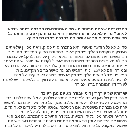
התבשרתם שאתם מפוטרים - מה האסטרטגיה החכמה ביותר שכדאי
לנקוט? מדוע לא כל הודעת פיטורין היא בהכרח סוף פסוק, והאם כל
מה שהמעסיק אומר או עושה הנו בהכרח במסגרת החוק?
כידוע, לא כל הודעת פיטורין היא בהכרח סוף פסוק, וזאת מכיוון שלעיתים
מעסיקים נוקטים בהליך פיטורין שאינו במסגרת החוק. במקרים מסוימים
הם עושים זאת מתום לב ובאחרים, באופן מכוון על מנת להקל על עצמם.
הם לא מעוניינים בסחבת מיותרת כמו שעלול לקרות אם יערכו שיחת שימוע
או יתנו התראה ארוכת טווח ולמרות זאת, אלו צעדים שחובה עליהם לבצע
ובמידה והם לא יעשו, ניתן להגיש תביעה כאשר ברוב המקרים, בית
המשפט יבטל באחת הליך פיטורין שנעשה בצורה לא חוקית. על מנת
להוכיח לבית המשפט שנעשו הליכי פיטורים לא חוקיים כלפיכם – יש לפנות
לעורך דין המומחה בדיני עבודה.
שירותיו של עורך דין דיני עבודה מטעם מגן לעובד
עורכי הדין של מגן לעובד ילמדו את המקרה שלכם, יעמלו על קבלת ניירת
מהמעסיק הקשורים להתקשרות שלכם עמו, ועל סמך אלו, יבינו מה למעשה
קרה כאן מבחינה משפטית. אם המסקנה שנעשו הליכי פיטורים לא חוקיים,
יטופל המעסיק באמצעות הצינורות המשפטיים, תחילה על ידי מכתב
התראה ולאחר מכן על ידי תביעה, במידהוהתעלם מהמכתב. גם אם הוא
מימש את הזכויות אותן דרשנוממנו לממש במכתב, והחליט לערוך שיחת
שימוע, כמקובל על פי החוק לפני פיטורים, חשוב להודיע למשרדנו על מנת