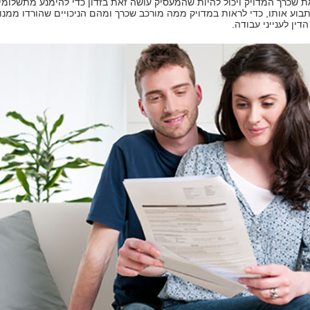
ת שכרך המדויק ויכול להיות שהמעסיק עושה זאת בזדון כדי להימנע מתשלומ
בוע אותו, כדי לראות במדויק ממה מורכב שכרך ומהם הניכויים שהורדו ממנו
דין לענייני עבודה.