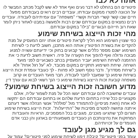
אתה לא לבד
פיטורים הם בהחלט לא דבר נעים ואף אחד לא שש לקבל מכתב המבשר לו
על הכוונה לפטרו ממקום עבודתו, עובדים רבים רואים בעבודתם מפעל
חיים שבו קשר קשרי חברות וקשרי "משפחה" עם עמיתיהם לעבודה. עובדים
רבים נמצאים במקום עבודתם שנים רבות ולמעשה במבט לאחור ניתן לומר
שאת רוב חייהם הבוגרים "בילו" במקום עבודתם.
מהי זכות הייצוג בשיחת שימוע
כפי שצוין השימוע הוא הליך לקראת פיטורים אותו יוזם המעסיק על מנת
להקדים את בשורת הפיטורין אותה הוא מתכנן, חשוב לדעת כי לשיחת
השימוע ישנם מספר כללים אשר קבועים בחוק וכי ידיעתם עשויה למנוע
מבוכה גדולה ואף להפוך את הקערה על פיה. ראשית חשוב לדעת כי את
ההזמנה לשיחת השימוע יעביר המעסיק בכתב כשבועיים לפני מועד
השיחה. שיחת השימוע תתקיים במקום מכובד, לא "על רגל אחת" ולא
כ"שיחת מסדרון". ודבר נוסף חשוב לא פחות - לך כעובד עומדת זכות הייצוג
בשיחת שימוע כך שמעבר לחבר לעבודה, חבר מועד העובדים או קרוב
משפחה קובעת זכות הייצוג בשיחת שימוע כי הנך רשאי לבוא עם עורך דין.
מדוע חשובה זכות הייצוג בשיחת שימוע?
עובדים שחשובה להם עבודתם יעשו הכל על מנת לשמור עליה, אולם
מקצועיים ככל שיהיו בתחום הדעת שלהם או בתחום עבודתם הם יתקשו
לא אחת (וזאת מניסיון) להתמודד מול "סוללת" אנשי הנהלה אשר דעתם
איתנה ונחושה לפטרם מסיבות של "התייעלות". זכות הייצוג בשיחת שימוע
תגרום לכך שתגיעו מוכנים, מגובים בכל המסמכים, הראיות והעובדות
המחזקות את נחיצותכם הן כעובדים משמעותיים בארגון והן כבני אדם
העומדים על זכויותיהם.
גם לך מגיע מגן לעובד
עומד בפני פיטורים? קיבלת זימון לשיחת שימוע לפני פיטורים? עמוד על