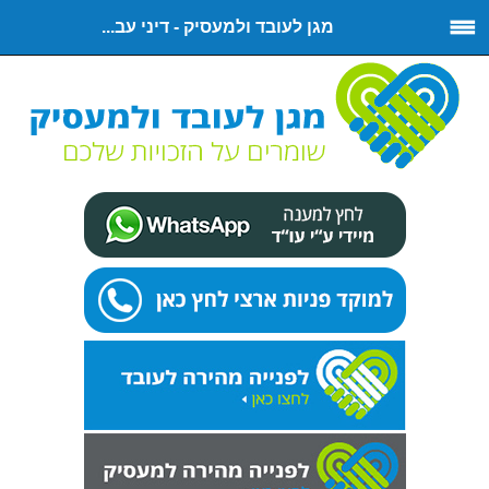
מגן לעובד ולמעסיק - דיני עב...