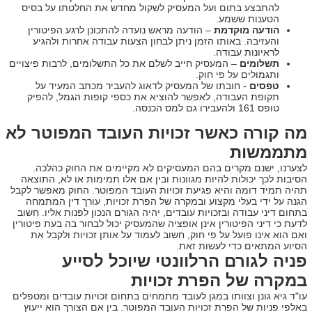
להתבצע בתום ועל המעסיק לשקול מחדש את החלטתו על בסיס
הטענות ששמע.
הודעה מוקדמת
– הודעה מראש נועדה להתכונן לרגע הפיטורין
והעזיבה. באותו הזמן ניתן לבחון הצעות עבודה אחרות ולהגיע
לראיונות עבודה.
תשלומים
– המעסיק חייב לשלם את כל התשלומים, לרבות פיצויים
ותגמולים על פי חוק.
טפסים
- חובתו של המעסיק לדאוג להעביר מכתב המעיד על
תקופת העבודה, לאפשר להוציא את כספי קופות הגמל, להפיק
טופס 161 ולהעבירו גם למס הכנסה.
מה קורה כאשר זכויות העובד המפוטר לא
מתממשות
לצערנו, ישנם מקרים בהם המעסיקים לא מקיימים את החוק כהלכה.
הסיבות לכך יכולות להיות מגוונות ובין אם אלו תמימות או לא, התוצאה
תהיה תמיד דומה והיא פגיעת זכויות העובד המפוטר. החוק מאפשר לקבל
הגנה על ידי בעלי מקצוע ובמקרה של הפרת זכויות, עורך דין המתמחה
בתחום דיני עבודה ובזכויות עובדים, יהיה הגורם הנכון לפנות אליו. חשוב
לדעת כי דיני הפיטורין אינן אופציה שהמעסיק יכול לבחור בה בעת פיטורין
ואם הוא אינו פועל על פי חוק, חשוב לעמוד על אותן זכויות ולקבל את
הסיוע המתאים כדי לעשות זאת.
פניה לגורם הרלוונטי שיוכל לסייע
במקרה של הפרת זכויות
עו"ד גיא גונן וצוותו במגן לעובד מתמחים בתחום זכויות עובדים ומטפלים
באלפי פניות של הפרת זכויות העובד המפוטר. בין אם הצורך הוא ייעוץ