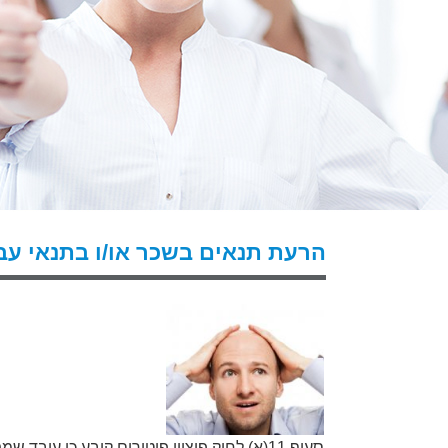
הרעת תנאים בשכר או/ו בתנאי עב
סעיף 11(א) לחוק פיצויי פיטורים קובע כי ע