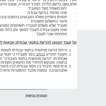
אלא נוקט בלשון כללית. לצורך הבהרה, אמנה הרעות
·
יחס משפיל מצד המעביד
·
שינוי מהותי בהיקף עבודה
·
תנאים נחותים מאלה הקבועים בהסכם קיבוצי א
·
פיגור בתשלום משכורת
·
מעביד שלא משלם לעובדיו תשלומים המגיעים 
·
שינוי מקום עבודה לעובד למשך זמן בלתי מו
·
הפחתת שכר לעובד
על עובד הטוען להרעת בתנאי עבודתו וזכאות לפי
הייתה הרעה מוחשית בתנאי עבודתו לעומת 
העובד התריע
בכתב
בפני מעבידו כי
שכותרתו "הרעה מוחשית בתנאי העבודה" המפ
בתנאיו, ומבקש להחזיר את התנאים הקודמים
קיים קשר סיבתי בין תנאי עבודתו לבין פיטור
אלטרנטיבה נוספת מלבד התפטרות והיא להמ
הצהרת נגישות