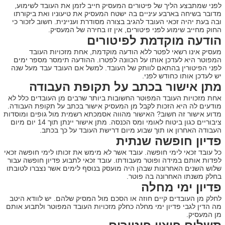
לפני שמתבצע הליך של פיטורים המעסיק חייב לזמן את העובד לשימוע,
מדובר בשיחה בארבע עיניים בה ישטח המעסיק את טיעוניו ואת ביקורתו
ובה בעת יהיה זכאי העובד להגיב בצורה מסודרת ועניינית. חשוב לזכור כי
החוק מחייב שימוע לפני פיטורים, אין זו בחירה של המעסיק.
הודעה מוקדמת לפיטורים
מעסיק אינו רשאי לפטר ללא הודעה מוקדמת, אחת מזכויות העובד
המפוטר היא לעדכן אותו על הכוונה לפטרו. ההודעה תימסר מספר ימים
לפני הפיטורין בהתאם לוותק של העובד. למשל אם העובד עבד מעל שנה
יש לעדכן אותו כחודש לפני.
מתן אישור בכתב על תקופת העבודה
אחת מזכויות העובד המפוטר החשובות ביותר שרבים מן העובדים כלל לא
מודעים לה היא הזכות לקבל מן המעסיק אישור בכתב על תקופת העבודה.
מדוע אישור זה חשוב? האישור מהווה אסמכתא רשמית מול גופים ומוסדות
ציבוריים כגון ביטוח לאומי ומס הכנסה. מתן אישור יינתן תוך 14 יום מיום
העבודה האחרון או תוך שבוע מיום דרישת העובד על כך בכתב.
פדיון חופשה שנתית
כל עובד זכאי לימי חופשה. עובד אשר לא מימש את זכותו לימי חופשה זכאי
לפדות אותם במידה ופוטר מעבודתו. עובד זכאי לתבוע פדיון חופשה עבור
שלוש השנים האחרונות שבהן היה מועסק בנוסף לימים אשר נצברו לטובתו
בחלק משנתו האחרונה בה פוטר.
פדיון ימי מחלה
לחלק מן העובדים קיים חוזה או הסכם מול המסיק שלהם. יש לוודא היטב
מה הדין לגבי פדיון ימי מחלה כחלק מזכויות העובד המפוטר ולתבוע אותם
מן המעסיק.